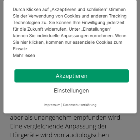
Testen Sie die Hörgeräte vom Akustiker auf Herz und Nieren –
Durch Klicken auf „Akzeptieren und schließen“ stimmen
Sie werden Sie die nächsten Jahre begleiten.
Sie der Verwendung von Cookies und anderen Tracking
Technologien zu. Sie können Ihre Einwilligung jederzeit
für die Zukunft widerrufen. Unter „Einstellungen“
Mehrere Hörgeräte testen und
können Sie individuelle Anpassungen vornehmen.
Wenn
Sie
hier
klicken, kommen nur essenzielle Cookies zum
vergleichen
Einsatz.
Mehr lesen
Es gibt unterschiedliche Bauweisen von
Hörgeräten. Neben dem Grad der
Akzeptieren
Höreinschränkung sind auch subjektive
Empfindungen wichtig. Nicht jeder kann
Einstellungen
ein Im-Ohr-Hörgerät vertragen, das
Impressum
|
Datenschutzerklärung
zwar relativ unbemerkt seinen Sinn erfüllt,
aber als unangenehm empfunden wird.
Eine vergleichende Anpassung der
Hörgeräte wird von audiologischen